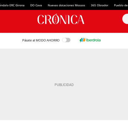
ándalo ERC Girona
DO Cava
Nuevas dotaciones Mossos
365 Obrador
Pueblo de
Pásate al MODO AHORRO