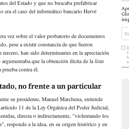
ratos del Estado y que no buscaba prefabricar
Apú
o era el caso del informático bancario Hervé
Glo
imp
ra vez sobre el valor probatorio de documentos
do, pese a existir constancia de que fueron
D
n tercero, han sido determinantes en la apreciación
C
f
 argumentaba que la obtención ilícita de la
lista
a
 prueba contra él.
tado, no frente a un particular
nente su presidente, Manuel Marchena, entiende
 artículo 11 de la Ley Orgánica del Poder Judicial,
tenidas, directa o indirectamente, "violentando los
", responde a la idea, en su origen histórico y en