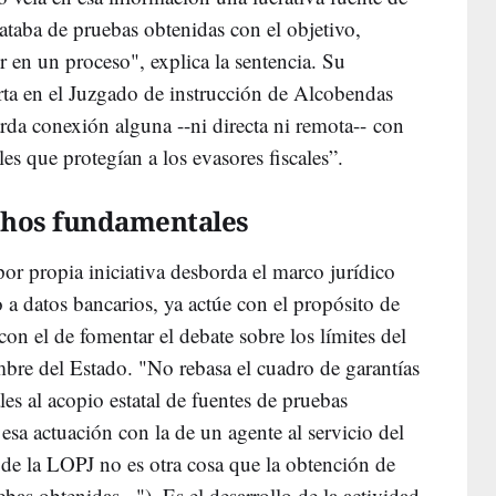
rataba de pruebas obtenidas con el objetivo,
er en un proceso", explica la sentencia. Su
erta en el Juzgado de instrucción de Alcobendas
rda conexión alguna --ni directa ni remota-- con
es que protegían a los evasores fiscales”.
chos fundamentales
por propia iniciativa desborda el marco jurídico
o a datos bancarios, ya actúe con el propósito de
n el de fomentar el debate sobre los límites del
mbre del Estado. "No rebasa el cuadro de garantías
les al acopio estatal de fuentes de pruebas
 esa actuación con la de un agente al servicio del
 de la LOPJ no es otra cosa que la obtención de
ebas obtenidas..."). Es el desarrollo de la actividad