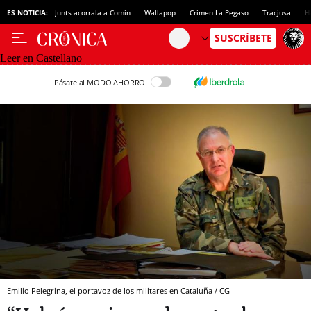
ES NOTICIA:
Junts acorrala a Comín
Wallapop
Crimen La Pegaso
Tracjusa
H
Leer en Castellano
Pásate al MODO AHORRO
Emilio Pelegrina, el portavoz de los militares en Cataluña / CG