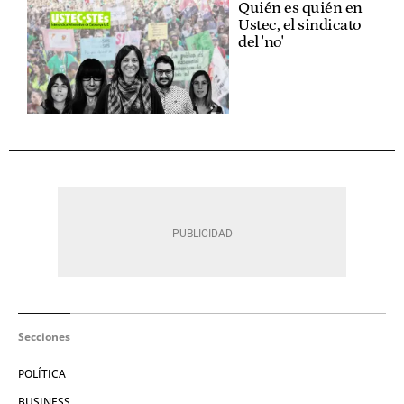
Quién es quién en
Ustec, el sindicato
del 'no'
Secciones
POLÍTICA
BUSINESS