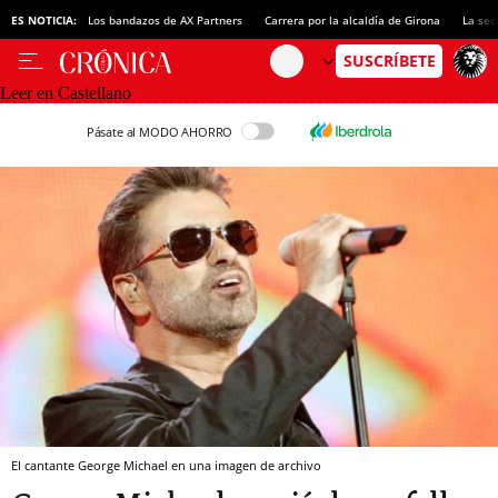
ES NOTICIA:
Los bandazos de AX Partners
Carrera por la alcaldía de Girona
La sec
Leer en Castellano
Pásate al MODO AHORRO
El cantante George Michael en una imagen de archivo