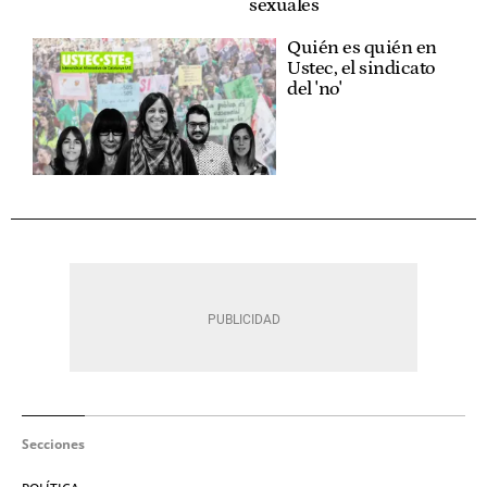
sexuales
Quién es quién en
Ustec, el sindicato
del 'no'
Secciones