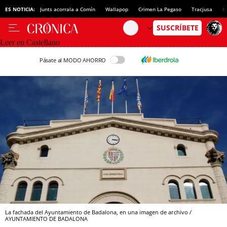
ES NOTICIA:
Junts acorrala a Comín
Wallapop
Crimen La Pegaso
Tracjusa
H
Leer en Castellano
Pásate al MODO AHORRO
La fachada del Ayuntamiento de Badalona, en una imagen de archivo /
AYUNTAMIENTO DE BADALONA