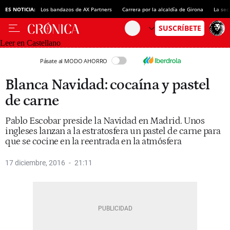
ES NOTICIA:
Los bandazos de AX Partners
Carrera por la alcaldía de Girona
La sec
Leer en Castellano
Pásate al MODO AHORRO
Blanca Navidad: cocaína y pastel
de carne
Pablo Escobar preside la Navidad en Madrid. Unos
ingleses lanzan a la estratosfera un pastel de carne para
que se cocine en la reentrada en la atmósfera
17 diciembre, 2016
21:11