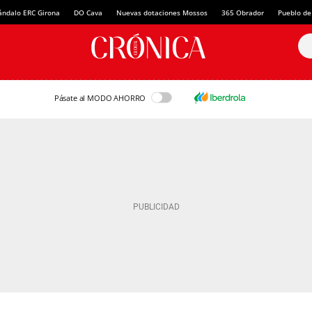
ándalo ERC Girona
DO Cava
Nuevas dotaciones Mossos
365 Obrador
Pueblo de
Pásate al MODO AHORRO