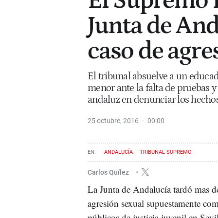
El Supremo r
Junta de And
caso de agre
El tribunal absuelve a un educa
menor ante la falta de pruebas 
andaluz en denunciar los hecho
25 octubre, 2016
00:00
ANDALUCÍA
TRIBUNAL SUPREMO
Carlos Quílez
La Junta de Andalucía tardó mas d
agresión sexual supuestamente come
públicos de justicia juvenil en Sevil