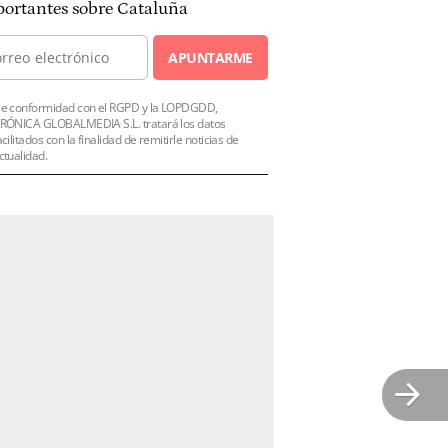
ortantes sobre Cataluña
APUNTARME
e conformidad con el RGPD y la LOPDGDD,
RÓNICA GLOBALMEDIA S.L. tratará los datos
acilitados con la finalidad de remitirle noticias de
ctualidad.