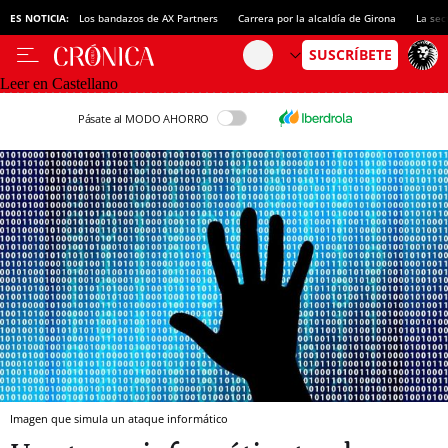
ES NOTICIA:
Los bandazos de AX Partners
Carrera por la alcaldía de Girona
La sec
Leer en Castellano
Pásate al MODO AHORRO
Imagen que simula un ataque informático