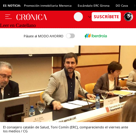
ES NOTICIA:
Promoción inmobiliaria Menorca
Escándalo ERC Girona
DO Cava
N
Leer en Castellano
Pásate al MODO AHORRO
El consejero catalán de Salud, Toni Comín (ERC), compareciendo el viernes ante
los medios / CG