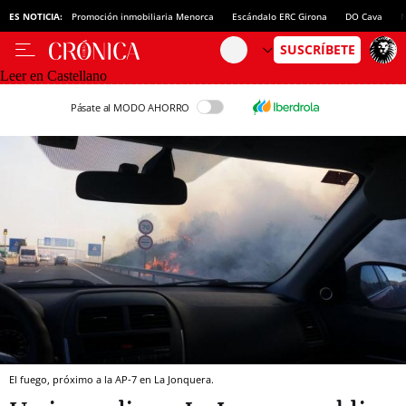
ES NOTICIA:
Promoción inmobiliaria Menorca
Escándalo ERC Girona
DO Cava
N
Leer en Castellano
Pásate al MODO AHORRO
El fuego, próximo a la AP-7 en La Jonquera.