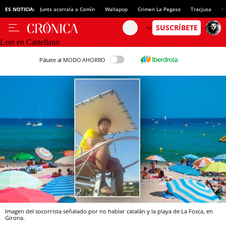
ES NOTICIA:
Junts acorrala a Comín
Wallapop
Crimen La Pegaso
Tracjusa
H
Leer en Castellano
Pásate al MODO AHORRO
Imagen del socorrista señalado por no hablar catalán y la playa de La Fosca, en
Girona.