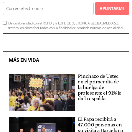
APUNTARME
De conformidad con el RGPD y la LOPDGDD, CRÓNICA GLOBALMEDIA S.L.
tratará los datos facilitados con la finalidad de remitirle noticias de actualidad.
MÁS EN VIDA
Pinchazo de Ustec
en el primer día de
la huelga de
profesores: el 91% le
da la espalda
El Papa recibirá a
47.000 personas en
su visita a Barcelona