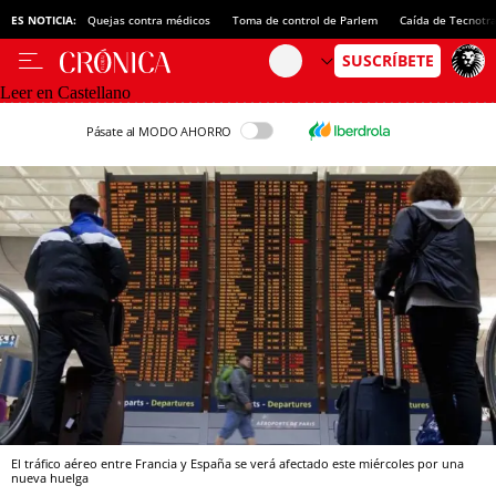
ES NOTICIA:
Quejas contra médicos
Toma de control de Parlem
Caída de Tecnotr
Leer en Castellano
Pásate al MODO AHORRO
El tráfico aéreo entre Francia y España se verá afectado este miércoles por una
nueva huelga