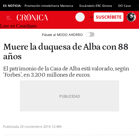
ES NOTICIA:
Promoción inmobiliaria Menorca
Escándalo ERC Girona
DO Cava
N
Leer en Castellano
Pásate al MODO AHORRO
Muere la duquesa de Alba con 88
años
El patrimonio de la Casa de Alba está valorado, según
‘Forbes’, en 3.200 millones de euros.
Publicada
20 noviembre 2014
12:48h