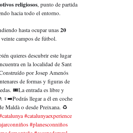
tivos religiosos
, punto de partida
iendo hacia todo el entorno.
20
endiendo hasta ocupar unas
e veinte campos de fútbol.
ién quieres descubrir este lugar
cuentra en la localidad de Sant
ℹ️Construído por Josep Amenós
ntenares de formas y figuras de
edas. 🎟️La entrada es libre y
♀️➡️Podrás llegar a él en coche
 de Maldà o desde Preixana. ♻️
#catalunya
#catalunyaexperience
ajarconniños
#planesconniños
ismodemontaña
#escapadarural