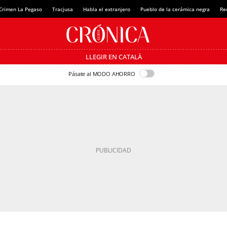
Crimen La Pegaso
Tracjusa
Habla el extranjero
Pueblo de la cerámica negra
Re
LLEGIR EN CATALÀ
Pásate al MODO AHORRO