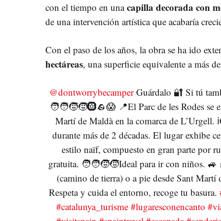
capilla decorada con mo
con el tiempo en una
de una intervención artística que acabaría crec
Con el paso de los años, la obra se ha ido ext
hectáreas
, una superficie equivalente a más d
@dontworrybecamper
Guárdalo 🔐 Si tú tamb
🧑🧑🧒🧒🛞🪨😱 📍El Parc de les Rodes se en
Martí de Maldà en la comarca de L’Urgell. 
durante más de 2 décadas. El lugar exhibe ce
estilo naïf, compuesto en gran parte por ru
gratuita. 🧑🧑🧒🧒Ideal para ir con niños. 🚙
(camino de tierra) o a pie desde Sant Martí
Respeta y cuida el entorno, recoge tu basura.
#catalunya_turisme
#lugaresconencanto
#vi
#visitspain
#spaintravel
#escapada
#sender