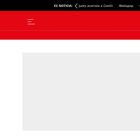
ES NOTICIA:
Junts acorrala a Comín
Wallapop