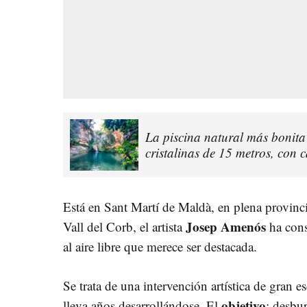
La piscina natural más bonit
cristalinas de 15 metros, con c
Está en Sant Martí de Maldà, en plena provinc
Josep Amenós
Vall del Corb, el artista
ha cons
al aire libre que merece ser destacada.
Se trata de una intervención artística de gran e
objetivo
lleva años desarrollándose. El
: desbur