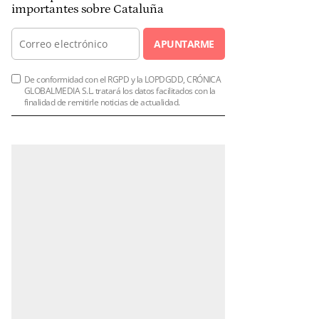
importantes sobre Cataluña
APUNTARME
De conformidad con el RGPD y la LOPDGDD, CRÓNICA
GLOBALMEDIA S.L. tratará los datos facilitados con la
finalidad de remitirle noticias de actualidad.