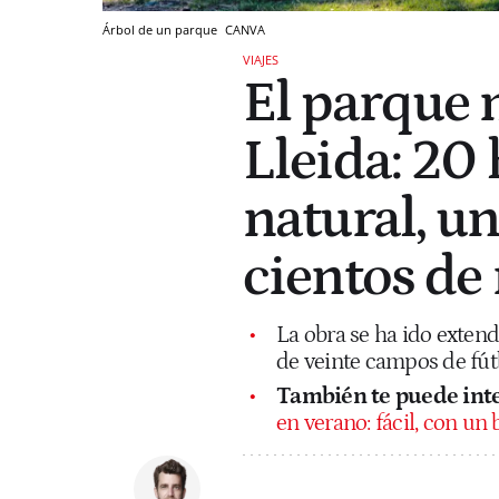
Árbol de un parque
CANVA
VIAJES
El parque 
Lleida: 20 
natural, un
cientos de
La obra se ha ido exten
de veinte campos de fút
También te puede inte
en verano: fácil, con un