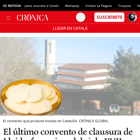
ES NOTICIA:
Junts acorrala a Comín
Wallapop
Crimen La Pegaso
Tracjusa
H
LLEGIR EN CATALÀ
Pásate al MODO AHORRO
El convento que produce hostias en Cataluña
CRÓNICA GLOBAL
El último convento de clausura de