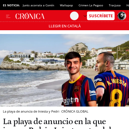
ES NOTICIA:
Junts acorrala a Comín
Wallapop
Crimen La Pegaso
Tracjusa
H
LLEGIR EN CATALÀ
Pásate al MODO AHORRO
La playa de anuncia de Iniesta y Pedri
CRÓNICA GLOBAL
La playa de anuncio en la que