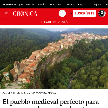
ES NOTICIA:
Junts acorrala a Comín
Wallapop
Crimen La Pegaso
Tracjusa
H
LLEGIR EN CATALÀ
Pásate al MODO AHORRO
Castellfollit de la Roca
VISIT COSTA BRAVA
El pueblo medieval perfecto para