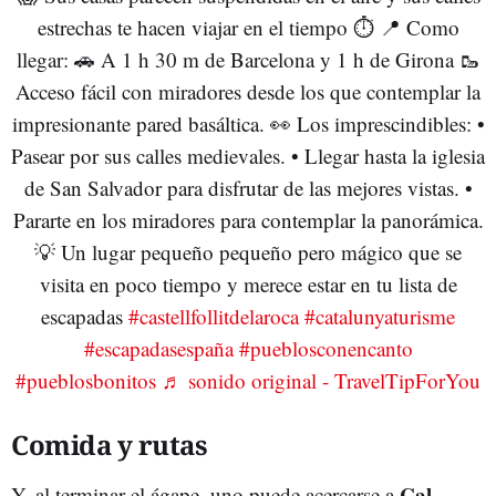
estrechas te hacen viajar en el tiempo ⏱️ 📍 Como
llegar: 🚗 A 1 h 30 m de Barcelona y 1 h de Girona 🥾
Acceso fácil con miradores desde los que contemplar la
impresionante pared basáltica. 👀 Los imprescindibles: •
Pasear por sus calles medievales. • Llegar hasta la iglesia
de San Salvador para disfrutar de las mejores vistas. •
Pararte en los miradores para contemplar la panorámica.
💡 Un lugar pequeño pequeño pero mágico que se
visita en poco tiempo y merece estar en tu lista de
escapadas
#castellfollitdelaroca
#catalunyaturisme
#escapadasespaña
#pueblosconencanto
#pueblosbonitos
♬ sonido original - TravelTipForYou
Comida y rutas
Cal
Y, al terminar el ágape, uno puede acercarse a