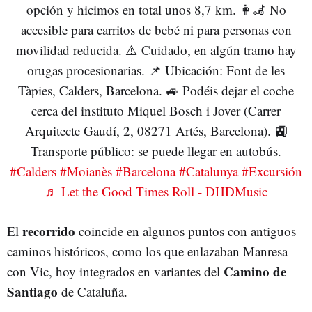
opción y hicimos en total unos 8,7 km. 👩🦼 No
accesible para carritos de bebé ni para personas con
movilidad reducida. ⚠️ Cuidado, en algún tramo hay
orugas procesionarias. 📌 Ubicación: Font de les
Tàpies, Calders, Barcelona. 🚙 Podéis dejar el coche
cerca del instituto Miquel Bosch i Jover (Carrer
Arquitecte Gaudí, 2, 08271 Artés, Barcelona). 🚉
Transporte público: se puede llegar en autobús.
#Calders
#Moianès
#Barcelona
#Catalunya
#Excursión
♬ Let the Good Times Roll - DHDMusic
recorrido
El
coincide en algunos puntos con antiguos
caminos históricos, como los que enlazaban Manresa
Camino de
con Vic, hoy integrados en variantes del
Santiago
de Cataluña.