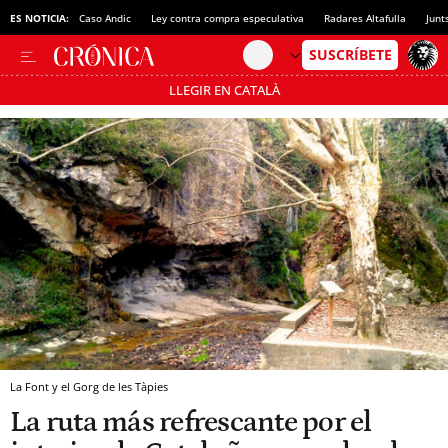
ES NOTICIA:
Caso Andic
Ley contra compra especulativa
Radares Altafulla
Junt
LLEGIR EN CATALÀ
Pásate al MODO AHORRO
La Font y el Gorg de les Tàpies
La ruta más refrescante por el