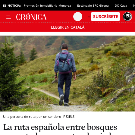
ES NOTICIA:
Promoción inmobiliaria Menorca
Escándalo ERC Girona
DO Cava
N
LLEGIR EN CATALÀ
Pásate al MODO AHORRO
Una persona de ruta por un sendero
PEXELS
La ruta española entre bosques