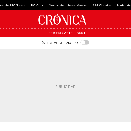
ándalo ERC Girona
DO Cava
Nuevas dotaciones Mossos
365 Obrador
Pueblo de
LEER EN CASTELLANO
Pásate al MODO AHORRO