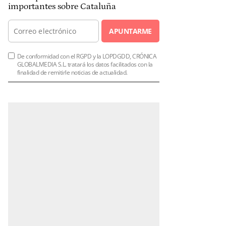
importantes sobre Cataluña
APUNTARME
De conformidad con el RGPD y la LOPDGDD, CRÓNICA
GLOBALMEDIA S.L. tratará los datos facilitados con la
finalidad de remitirle noticias de actualidad.