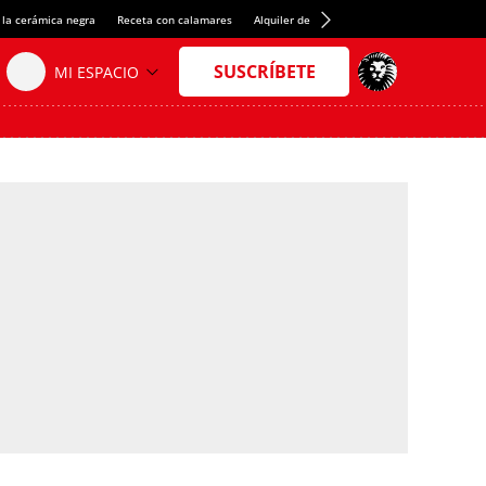
 la cerámica negra
Receta con calamares
Alquiler de habitaciones en España
Créd