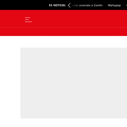
ES NOTICIA:
Junts acorrala a Comín
Wallapop