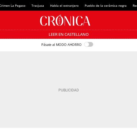
Crimen La Pegaso
Tracjusa
Habla el extranjero
Pueblo de la cerámica negra
Re
LEER EN CASTELLANO
Pásate al MODO AHORRO