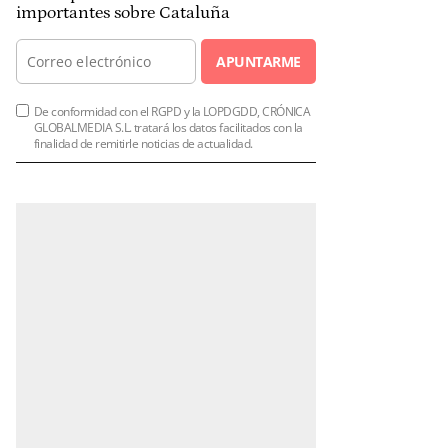
importantes sobre Cataluña
APUNTARME
De conformidad con el RGPD y la LOPDGDD, CRÓNICA
GLOBALMEDIA S.L. tratará los datos facilitados con la
finalidad de remitirle noticias de actualidad.