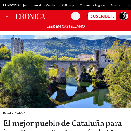
ES NOTICIA:
Junts acorrala a Comín
Wallapop
Crimen La Pegaso
Tracjusa
H
LEER EN CASTELLANO
Pásate al MODO AHORRO
Besalú
CANVA
El mejor pueblo de Cataluña para