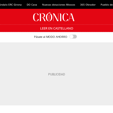
ándalo ERC Girona
DO Cava
Nuevas dotaciones Mossos
365 Obrador
Pueblo de
LEER EN CASTELLANO
Pásate al MODO AHORRO