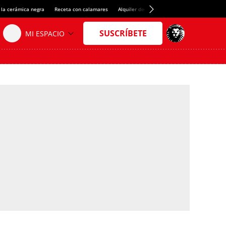
 la cerámica negra
Receta con calamares
Alquiler de habitaciones en España
Créd