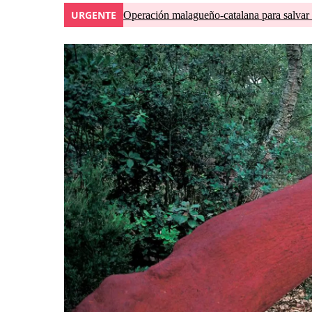
URGENTE
Operación malagueño-catalana para salvar