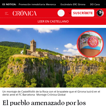
ES NOTICIA:
Promoción inmobiliaria Menorca
Escándalo ERC Girona
DO Cava
N
LEER EN CASTELLANO
Pásate al MODO AHORRO
Un montaje de Castellfollit de la Roca con el brazalete que el Girona lucirá en el
derbi ante el FC Barcelona
Montaje Crónica Global
El pueblo amenazado por los