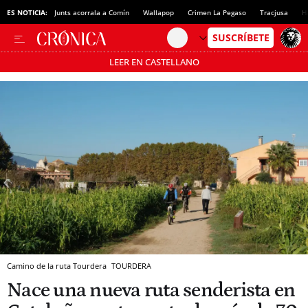
ES NOTICIA:
Junts acorrala a Comín
Wallapop
Crimen La Pegaso
Tracjusa
H
LEER EN CASTELLANO
Pásate al MODO AHORRO
Camino de la ruta Tourdera
TOURDERA
Nace una nueva ruta senderista en