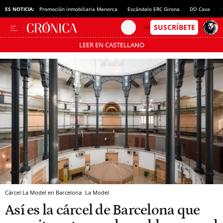
ES NOTICIA:
Promoción inmobiliaria Menorca
Escándalo ERC Girona
DO Cava
N
LEER EN CASTELLANO
Pásate al MODO AHORRO
Cárcel La Model en Barcelona
La Model
Así es la cárcel de Barcelona que