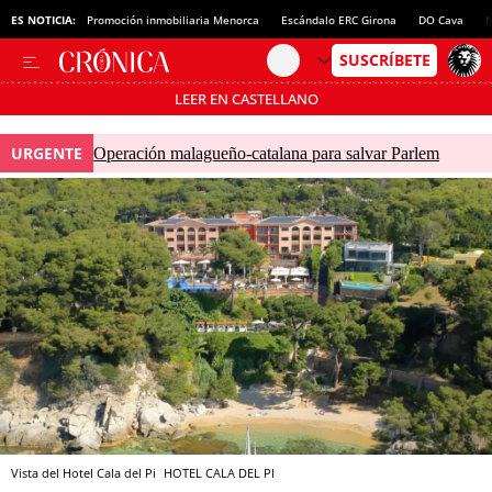
ES NOTICIA:
Promoción inmobiliaria Menorca
Escándalo ERC Girona
DO Cava
N
LEER EN CASTELLANO
Pásate al MODO AHORRO
URGENTE
Operación malagueño-catalana para salvar Parlem
Vista del Hotel Cala del Pi
HOTEL CALA DEL PI