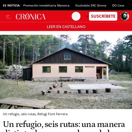
ES NOTICIA:
Promoción inmobiliaria Menorca
Escándalo ERC Girona
DO Cava
N
LEER EN CASTELLANO
Pásate al MODO AHORRO
Un refugio, seis rutas, Refugi Font Ferrera
Un refugio, seis rutas: una manera