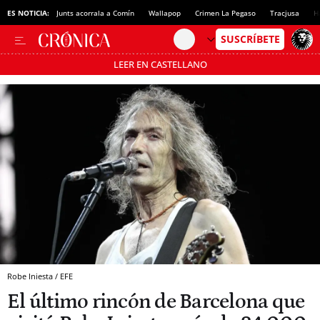
ES NOTICIA:
Junts acorrala a Comín
Wallapop
Crimen La Pegaso
Tracjusa
H
LEER EN CASTELLANO
Pásate al MODO AHORRO
Robe Iniesta / EFE
El último rincón de Barcelona que