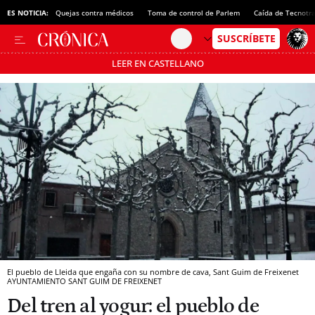
ES NOTICIA:
Quejas contra médicos
Toma de control de Parlem
Caída de Tecnotr
LEER EN CASTELLANO
Pásate al MODO AHORRO
El pueblo de Lleida que engaña con su nombre de cava, Sant Guim de Freixenet
AYUNTAMIENTO SANT GUIM DE FREIXENET
Del tren al yogur: el pueblo de