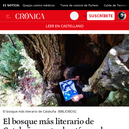
ES NOTICIA:
Quejas contra médicos
Toma de control de Parlem
Caída de Tecnotr
LEER EN CASTELLANO
Pásate al MODO AHORRO
El bosque más literario de Cataluña
BIBLIOBOSC
El bosque más literario de