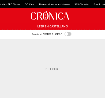
ándalo ERC Girona
DO Cava
Nuevas dotaciones Mossos
365 Obrador
Pueblo de
LEER EN CASTELLANO
Pásate al MODO AHORRO