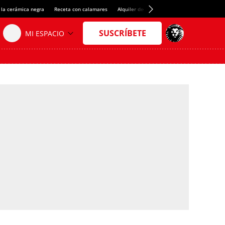
 la cerámica negra
Receta con calamares
Alquiler de habitaciones en España
Créd