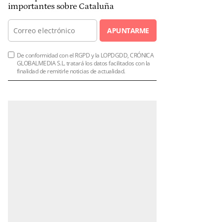
importantes sobre Cataluña
APUNTARME
De conformidad con el RGPD y la LOPDGDD, CRÓNICA
GLOBALMEDIA S.L. tratará los datos facilitados con la
finalidad de remitirle noticias de actualidad.