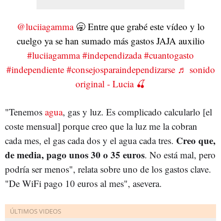
@luciiagamma
🥱 Entre que grabé este vídeo y lo
cuelgo ya se han sumado más gastos JAJA auxilio
#luciiagamma
#independizada
#cuantogasto
#independiente
#consejosparaindependizarse
♬ sonido
original - Lucia 🍒
"Tenemos
agua
, gas y luz. Es complicado calcularlo [el
coste mensual] porque creo que la luz me la cobran
Creo que,
cada mes, el gas cada dos y el agua cada tres.
de media, pago unos 30 o 35 euros
. No está mal, pero
podría ser menos", relata sobre uno de los gastos clave.
"De WiFi pago 10 euros al mes", asevera.