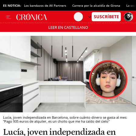
ES NOTICIA:
Los bandazos de AX Partners
Carrera por la alcaldía de Girona
La sec
LEER EN CASTELLANO
Pásate al MODO AHORRO
Lucia, joven independizada en Barcelona, sobre cuánto dinero se gasta al mes:
"Pago 935 euros de alquiler, es un chollo que me ha caído del cielo"
Lucía, joven independizada en