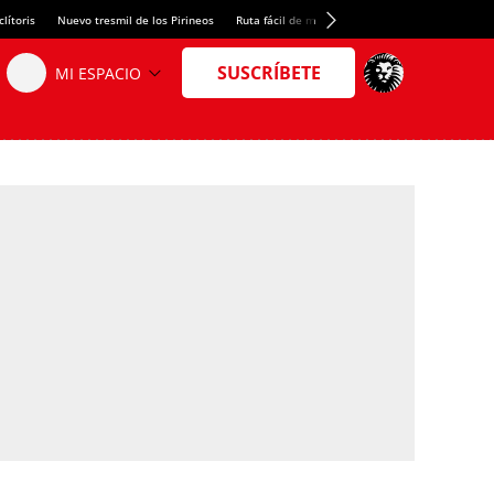
lítoris
Nuevo tresmil de los Pirineos
Ruta fácil de montaña
El arroz más meloso