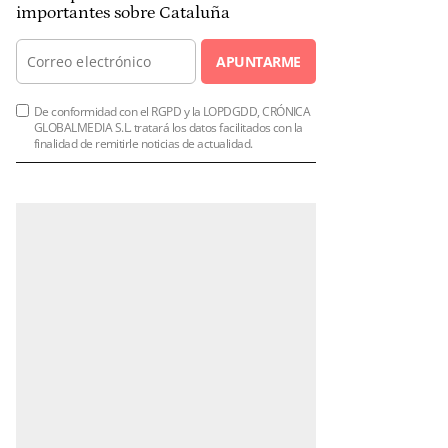
importantes sobre Cataluña
APUNTARME
De conformidad con el RGPD y la LOPDGDD, CRÓNICA
GLOBALMEDIA S.L. tratará los datos facilitados con la
finalidad de remitirle noticias de actualidad.