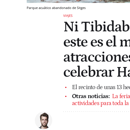
Parque acuático abandonado de Sitges
VIAJES
Ni Tibidab
este es el 
atraccione
celebrar H
El recinto de unas 13 h
Otras noticias:
La feri
actividades para toda la