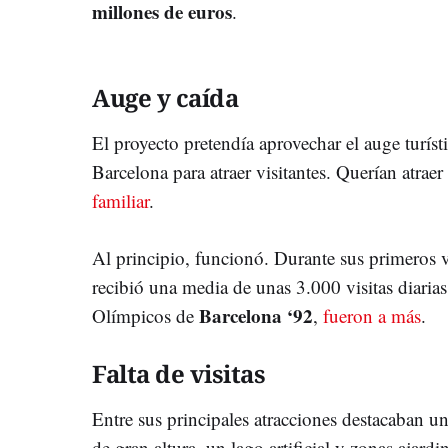
millones de euros
.
Auge y caída
El proyecto pretendía aprovechar el auge turís
Barcelona para atraer visitantes. Querían atrae
familiar
.
Al principio, funcionó. Durante sus primeros v
recibió una media de unas 3.000 visitas diaria
Barcelona ‘92
Olímpicos de
,
fueron a más
.
Falta de visitas
Entre sus principales atracciones destacaban u
de gran altura, un lago artificial y zonas ajard