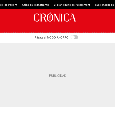
rol de Parlem
Caída de Tecnotramit
El plan oculto de Puigdemont
Succionador de c
Pásate al MODO AHORRO