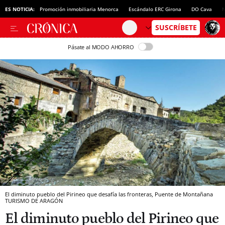
ES NOTICIA:
Promoción inmobiliaria Menorca
Escándalo ERC Girona
DO Cava
N
Pásate al MODO AHORRO
El diminuto pueblo del Pirineo que desafía las fronteras, Puente de Montañana
TURISMO DE ARAGÓN
El diminuto pueblo del Pirineo que