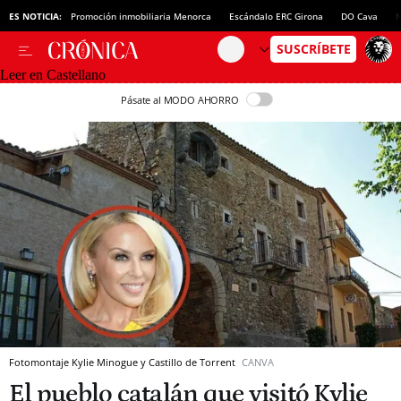
ES NOTICIA:
Promoción inmobiliaria Menorca
Escándalo ERC Girona
DO Cava
N
Leer en Castellano
Pásate al MODO AHORRO
Fotomontaje Kylie Minogue y Castillo de Torrent
CANVA
El pueblo catalán que visitó Kylie