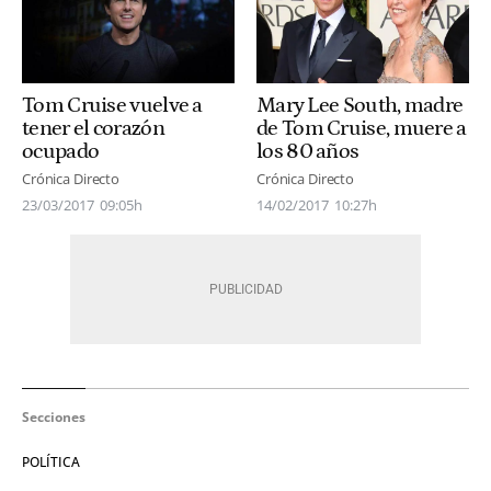
Tom Cruise vuelve a
Mary Lee South, madre
tener el corazón
de Tom Cruise, muere a
ocupado
los 80 años
Crónica Directo
Crónica Directo
23/03/2017
09:05h
14/02/2017
10:27h
Secciones
POLÍTICA