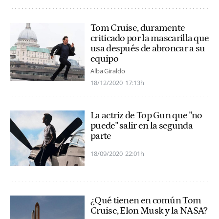
Tom Cruise, duramente
criticado por la mascarilla que
usa después de abroncar a su
equipo
Alba Giraldo
18/12/2020
17:13h
La actriz de Top Gun que "no
puede" salir en la segunda
parte
18/09/2020
22:01h
¿Qué tienen en común Tom
Cruise, Elon Musk y la NASA?