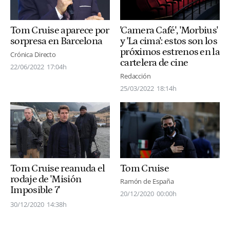
Tom Cruise aparece por
'Camera Café', 'Morbius'
sorpresa en Barcelona
y 'La cima': estos son los
próximos estrenos en la
Crónica Directo
cartelera de cine
22/06/2022
17:04h
Redacción
25/03/2022
18:14h
Tom Cruise reanuda el
Tom Cruise
rodaje de 'Misión
Ramón de España
Imposible 7'
20/12/2020
00:00h
30/12/2020
14:38h