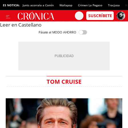
ES NOTICIA:
Junts acorrala a Comín
Wallapop
Crimen La Pegaso
Tracjusa
H
Leer en Castellano
Pásate al MODO AHORRO
TOM CRUISE