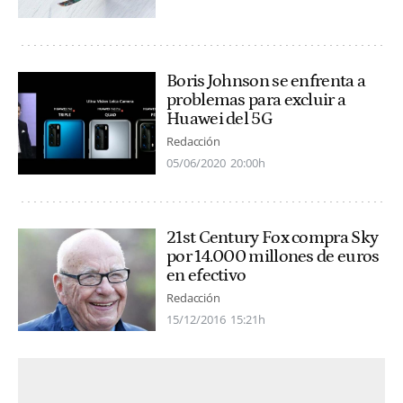
Boris Johnson se enfrenta a
problemas para excluir a
Huawei del 5G
Redacción
05/06/2020
20:00h
21st Century Fox compra Sky
por 14.000 millones de euros
en efectivo
Redacción
15/12/2016
15:21h