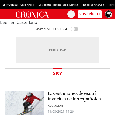
ES NOTICIA:
Caso Andic
Ley contra compra especulativa
Radares Altafulla
Junt
Leer en Castellano
Pásate al MODO AHORRO
SKY
Las estaciones de esquí
favoritas de los españoles
Redacción
11/08/2021
11:26h