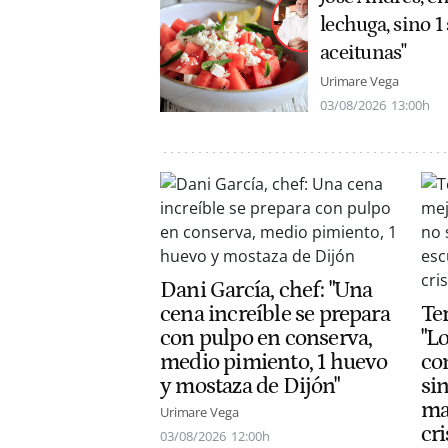
lechuga, sino 1
aceitunas"
Urimare Vega
03/08/2026
13:00h
Dani García, chef: "Una
cena increíble se prepara
Te
con pulpo en conserva,
"L
medio pimiento, 1 huevo
co
y mostaza de Dijón"
si
ma
Urimare Vega
cri
03/08/2026
12:00h