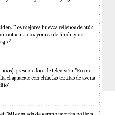
ciden: "Los mejores huevos rellenos de atún
 minutos, con mayonesa de limón y un
agre"
 años), presentadora de televisión: "En mi
ta el aguacate con chía, las tortitas de avena
dito"
ef: "Mi ensalada de verano favorita no lleva