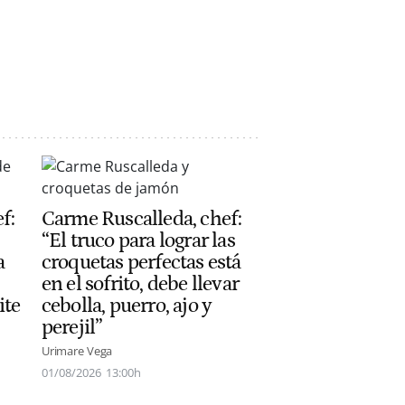
f:
Carme Ruscalleda, chef:
“El truco para lograr las
a
croquetas perfectas está
en el sofrito, debe llevar
ite
cebolla, puerro, ajo y
perejil”
Urimare Vega
01/08/2026
13:00h