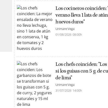
Los cocineros coinciden: 
verano lleva 1 lata de atú
huevos duros"
Urimare Vega
01/08/2026
08:00h
Los chefs coinciden: "Los
si los guisas con 5 g. de c
de lima"
Urimare Vega
31/07/2026
14:00h