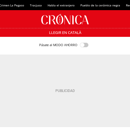
Crimen La Pegaso
Tracjusa
Habla el extranjero
Pueblo de la cerámica negra
Re
LLEGIR EN CATALÀ
Pásate al MODO AHORRO