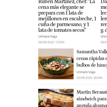
Rubén Martínez, chef: "La
Dan
cena más elegante se
me
prepara con 1 lata de
le
mejillones en escabeche, 1
len
cuña de parmesano, y 1
re
lata de tomates secos"
g. 
Urimare Vega
Urim
06/08/2026
13:00h
06/0
Samantha Vallej
cenas rápidas 
bulbos de hino
Urimare Vega
05/08/2026
08:00h
Martín Berasate
sándwich para 
anguila ahumad