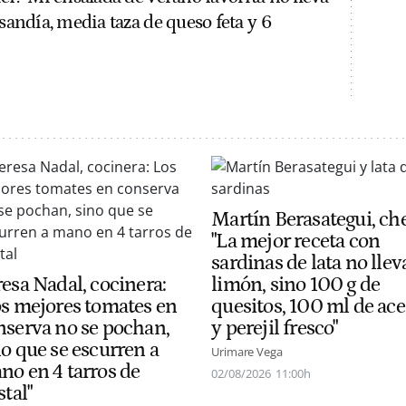
 sandía, media taza de queso feta y 6
Martín Berasategui, che
"La mejor receta con
sardinas de lata no llev
resa Nadal, cocinera:
limón, sino 100 g de
os mejores tomates en
quesitos, 100 ml de ace
nserva no se pochan,
y perejil fresco"
no que se escurren a
Urimare Vega
no en 4 tarros de
02/08/2026
11:00h
stal"