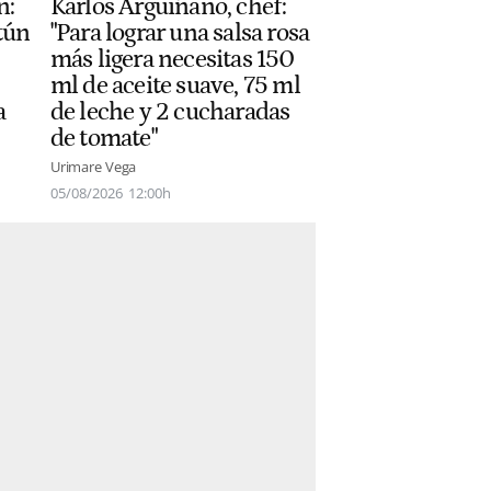
n:
Karlos Arguiñano, chef:
tún
"Para lograr una salsa rosa
más ligera necesitas 150
ml de aceite suave, 75 ml
a
de leche y 2 cucharadas
de tomate"
Urimare Vega
05/08/2026
12:00h