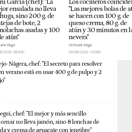
i García (chef): "La
Los cocineros coincide
jor ensalada no lleva
"Las mejores bolas de a
chuga, sino 200 g. de
se hacen con 100 g. de
tejas de bote, 2
queso crema, 80 g. de
molachas asadas y 100
atún y 30 minutos en l
de atún"
nevera"
are Vega
Urimare Vega
8/2026
08:00h
05/08/2026
13:00h
o-Nágera, chef: "El secreto para resolver
en verano está en usar 400 g de pulpo y 2
jo"
gui, chef: "El mejor y más sencillo
cenar no lleva jamón, sino 8 lonchas de
a y crema de aguacate con jengibre"