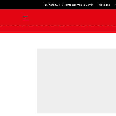
ES NOTICIA:
Junts acorrala a Comín
Wallapop