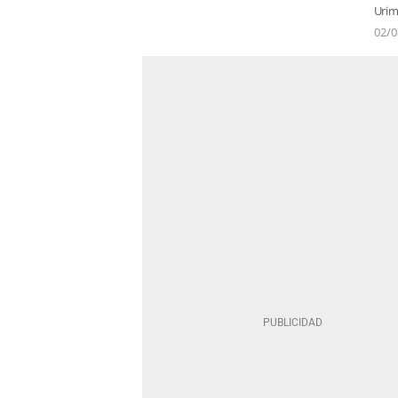
Urim
02/0