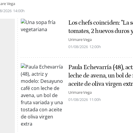
are Vega
8/2026
14:00h
Los chefs coinciden: "La s
tomates, 2 huevos duros 
Urimare Vega
01/08/2026
12:00h
Paula Echevarría (48), ac
leche de avena, un bol de
aceite de oliva virgen extr
Urimare Vega
01/08/2026
11:00h