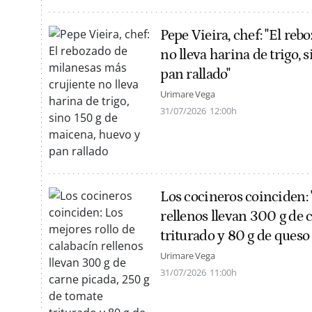
Pepe Vieira, chef: "El re
no lleva harina de trigo,
pan rallado"
Urimare Vega
31/07/2026
12:00h
Los cocineros coinciden: 
rellenos llevan 300 g de 
triturado y 80 g de queso 
Urimare Vega
31/07/2026
11:00h