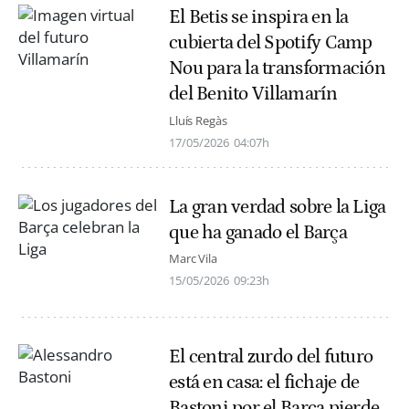
El Betis se inspira en la
cubierta del Spotify Camp
Nou para la transformación
del Benito Villamarín
Lluís Regàs
17/05/2026
04:07h
La gran verdad sobre la Liga
que ha ganado el Barça
Marc Vila
15/05/2026
09:23h
El central zurdo del futuro
está en casa: el fichaje de
Bastoni por el Barça pierde