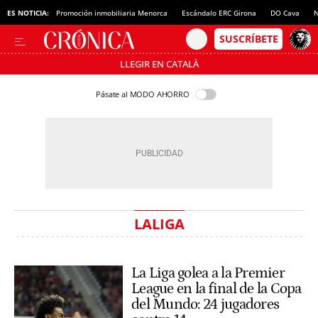
ES NOTICIA:
Promoción inmobiliaria Menorca
Escándalo ERC Girona
DO Cava
N
LLEGIR EN CATALÀ
Pásate al MODO AHORRO
LALIGA
La Liga golea a la Premier
League en la final de la Copa
del Mundo: 24 jugadores