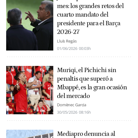
mes: los grandes retos del
cuarto mandato del
presidente para el Barça
2026-27
Lluís Regàs
01/06/2026
00:03h
Muriqi, el Pichichi sin
penaltis que superó a
Mbappé, es la gran ocasión
del mercado
Domènec Garcia
30/05/2026
08:16h
Mediapro denuncia al