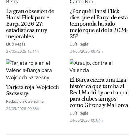
La gran obsesión de
¿Por qué Hansi Flick
Hansi Flick para el
dice que el Barça de esta
Barça 2026-27:
temporada ha sido
estadísticas muy
mejor que el de la 2024-
mejorables
25?
Lluís Regàs
Lluís Regàs
27/05/2026
12:11h
24/05/2026
09:42h
El Barça cierra una Liga
histórica que tumba al
Tarjeta roja: Wojciech
Real Madrid y acaba mal
Szczesny
para clubes amigos
Redacción Culemanía
como Girona y Mallorca
24/05/2026
00:38h
Lluís Regàs
24/05/2026
00:04h