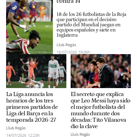
contra 14
18 de los 26 futbolistas de la Roja
que participan en el decisivo
partido del Mundial juegan en
equipos españoles y siete en
Inglaterra
Lluís Regàs
16/07/2026
18:06h
El secreto que explica
La Liga anuncia los
que Leo Messi haya sido
horarios de los tres
el mejor futbolista del
primeros partidos de
mundo durante dos
Liga del Barça en la
décadas: Tito Vilanova
temporada 2026-27
dio la clave
Lluís Regàs
Lluís Regàs
14/07/2026
12:23h