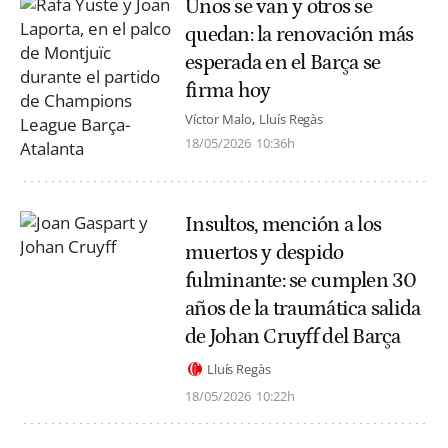
Unos se van y otros se
quedan: la renovación más
esperada en el Barça se
firma hoy
Víctor Malo
Lluís Regàs
18/05/2026
10:36h
Insultos, mención a los
muertos y despido
fulminante: se cumplen 30
años de la traumática salida
de Johan Cruyff del Barça
Lluís Regàs
18/05/2026
10:22h