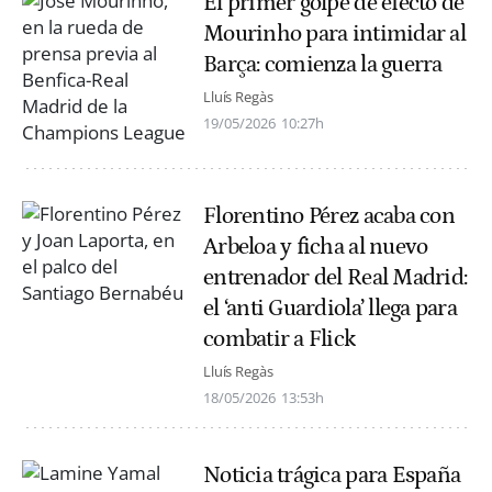
El primer golpe de efecto de
Mourinho para intimidar al
Barça: comienza la guerra
Lluís Regàs
19/05/2026
10:27h
Florentino Pérez acaba con
Arbeloa y ficha al nuevo
entrenador del Real Madrid:
el ‘anti Guardiola’ llega para
combatir a Flick
Lluís Regàs
18/05/2026
13:53h
Noticia trágica para España