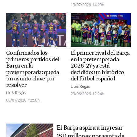
13/07/2026
14:29h
Confirmados los
El primer rival del Barça
primeros partidos del
en la pretemporada
Barça en la
2026-27 ya está
pretemporada: queda
decidido: un histórico
un asunto clave por
del fútbol español
resolver
Lluís Regàs
Lluís Regàs
29/06/2026
12:24h
08/07/2026
12:58h
El Barça aspira a ingresar
150 millones por venta de