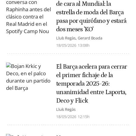
de cara al Mundial: la
estrella de moda del Barça
pasa por quirófano y estará
dos meses 'KO'
Lluís Regàs
Gerard Boada
18/05/2026
13:08h
El Barça acelera para cerrar
el primer fichaje de la
temporada 2025-26:
unanimidad entre Laporta,
Deco y Flick
Lluís Regàs
18/05/2026
12:15h