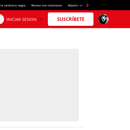
 la cerámica negra
Receta con calamares
Alquiler de habitaciones en España
Créd