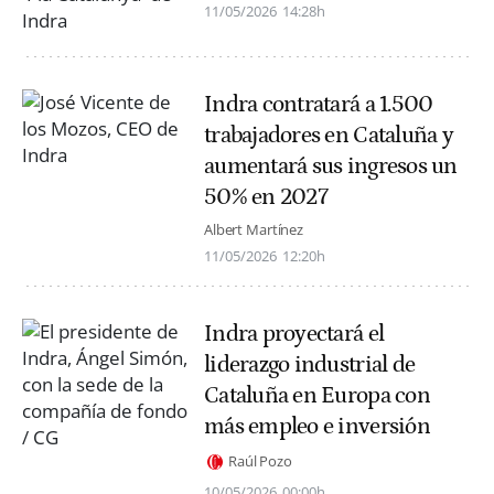
11/05/2026
14:28h
Indra contratará a 1.500
trabajadores en Cataluña y
aumentará sus ingresos un
50% en 2027
Albert Martínez
11/05/2026
12:20h
Indra proyectará el
liderazgo industrial de
Cataluña en Europa con
más empleo e inversión
Raúl Pozo
10/05/2026
00:00h