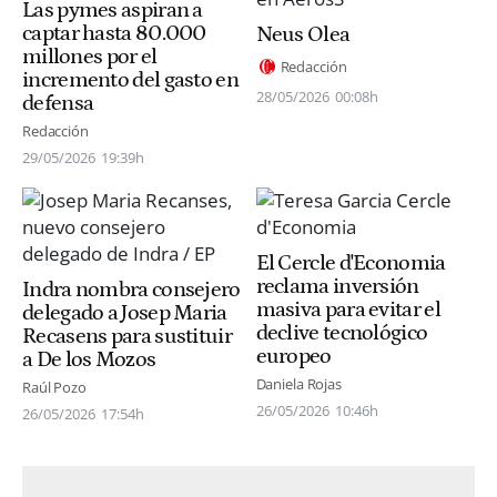
Las pymes aspiran a
captar hasta 80.000
Neus Olea
millones por el
Redacción
incremento del gasto en
28/05/2026
00:08h
defensa
Redacción
29/05/2026
19:39h
El Cercle d'Economia
reclama inversión
Indra nombra consejero
masiva para evitar el
delegado a Josep Maria
declive tecnológico
Recasens para sustituir
europeo
a De los Mozos
Daniela Rojas
Raúl Pozo
26/05/2026
10:46h
26/05/2026
17:54h