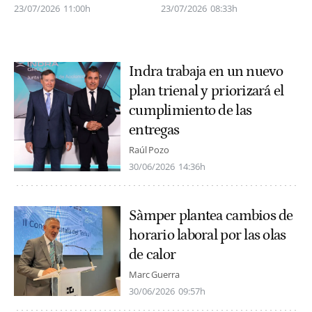
23/07/2026
11:00h
23/07/2026
08:33h
Indra trabaja en un nuevo
plan trienal y priorizará el
cumplimiento de las
entregas
Raúl Pozo
30/06/2026
14:36h
Sàmper plantea cambios de
horario laboral por las olas
de calor
Marc Guerra
30/06/2026
09:57h