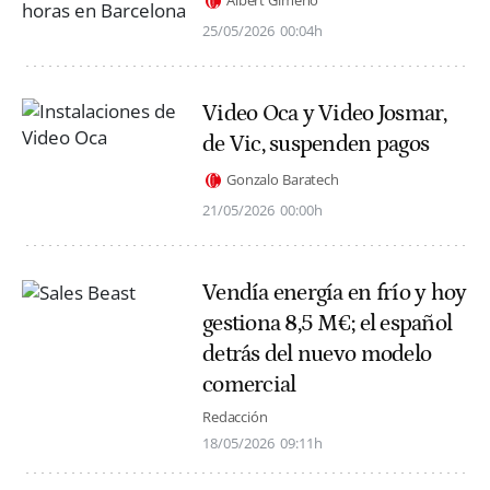
Albert Gimeno
25/05/2026
00:04h
Video Oca y Video Josmar,
de Vic, suspenden pagos
Gonzalo Baratech
21/05/2026
00:00h
Vendía energía en frío y hoy
gestiona 8,5 M€; el español
detrás del nuevo modelo
comercial
Redacción
18/05/2026
09:11h