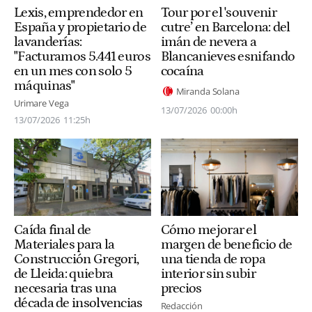
Lexis, emprendedor en
Tour por el 'souvenir
España y propietario de
cutre’ en Barcelona: del
lavanderías:
imán de nevera a
"Facturamos 5.441 euros
Blancanieves esnifando
en un mes con solo 5
cocaína
máquinas"
Miranda Solana
Urimare Vega
13/07/2026
00:00h
13/07/2026
11:25h
Caída final de
Cómo mejorar el
Materiales para la
margen de beneficio de
Construcción Gregori,
una tienda de ropa
de Lleida: quiebra
interior sin subir
necesaria tras una
precios
década de insolvencias
Redacción