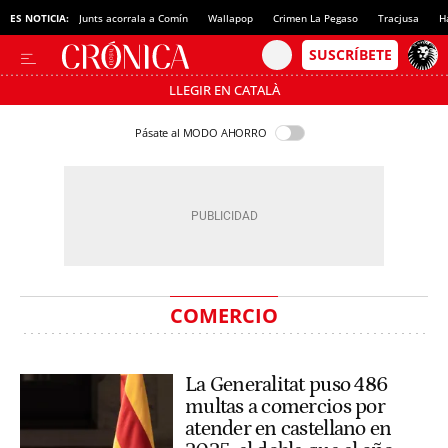
ES NOTICIA:
Junts acorrala a Comín
Wallapop
Crimen La Pegaso
Tracjusa
H
LLEGIR EN CATALÀ
Pásate al MODO AHORRO
COMERCIO
La Generalitat puso 486
multas a comercios por
atender en castellano en