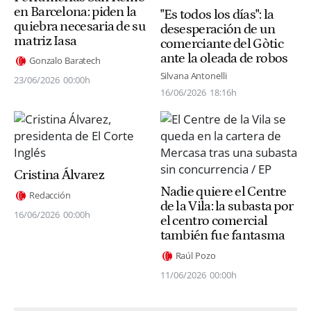
en Barcelona: piden la
"Es todos los días": la
quiebra necesaria de su
desesperación de un
matriz Iasa
comerciante del Gòtic
ante la oleada de robos
Gonzalo Baratech
Silvana Antonelli
23/06/2026
00:00h
16/06/2026
18:16h
Cristina Álvarez
Nadie quiere el Centre
Redacción
de la Vila: la subasta por
16/06/2026
00:00h
el centro comercial
también fue fantasma
Raúl Pozo
11/06/2026
00:00h