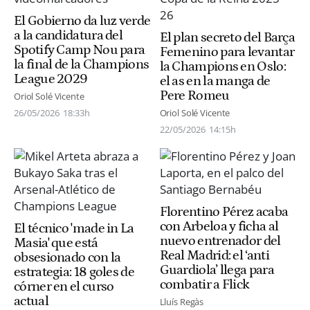
El Gobierno da luz verde
a la candidatura del
El plan secreto del Barça
Spotify Camp Nou para
Femenino para levantar
la final de la Champions
la Champions en Oslo:
League 2029
el as en la manga de
Pere Romeu
Oriol Solé Vicente
26/05/2026
18:33h
Oriol Solé Vicente
22/05/2026
14:15h
Florentino Pérez acaba
con Arbeloa y ficha al
El técnico 'made in La
nuevo entrenador del
Masia' que está
Real Madrid: el ‘anti
obsesionado con la
Guardiola’ llega para
estrategia: 18 goles de
combatir a Flick
córner en el curso
actual
Lluís Regàs