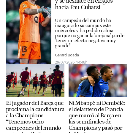
y se deshace en elogios
hacia Pau Cubarsí
Un campeón del mundo ha
inaugurado su campus este
miércoles y ha pedido calma
porque no ganar la 'orejona' puede
"tener un efecto negativo muy
grande"
Gerard Boada
29/07/2026
14:48h
El jugador del Barça que
Ni Mbappé ni Dembélé:
proclama la candidatura
el delantero de Francia
a la Champions:
que marcó al Barça en
“Tenemos ocho
las semifinales de
campeones del mundo
Champions y pasó por