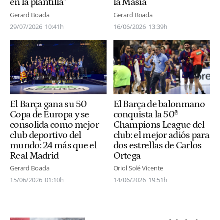
en la plantilla”
la Masía
Gerard Boada
Gerard Boada
29/07/2026
10:41h
16/06/2026
13:39h
El Barça gana su 50
El Barça de balonmano
Copa de Europa y se
conquista la 50ª
consolida como mejor
Champions League del
club deportivo del
club: el mejor adiós para
mundo: 24 más que el
dos estrellas de Carlos
Real Madrid
Ortega
Gerard Boada
Oriol Solé Vicente
15/06/2026
01:10h
14/06/2026
19:51h