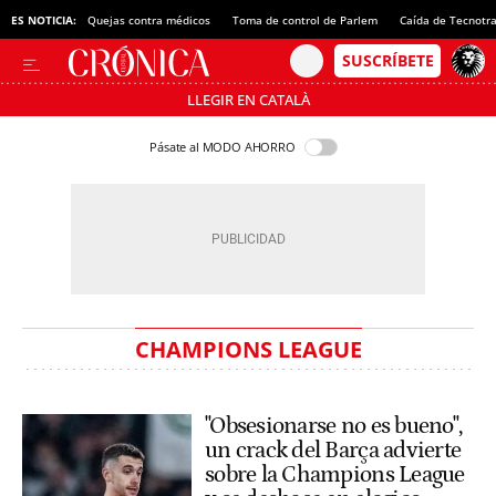
ES NOTICIA:
Quejas contra médicos
Toma de control de Parlem
Caída de Tecnotr
LLEGIR EN CATALÀ
Pásate al MODO AHORRO
CHAMPIONS LEAGUE
"Obsesionarse no es bueno",
un crack del Barça advierte
sobre la Champions League