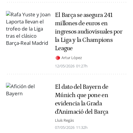
El Barça se asegura 241
millones de euros en
ingresos audiovisuales por
la Liga y la Champions
League
Artur López
12/05/2026
01:27h
El dato del Bayern de
Múnich que pone en
evidencia la Grada
d'Animació del Barça
Lluís Regàs
07/05/2026
11:32h