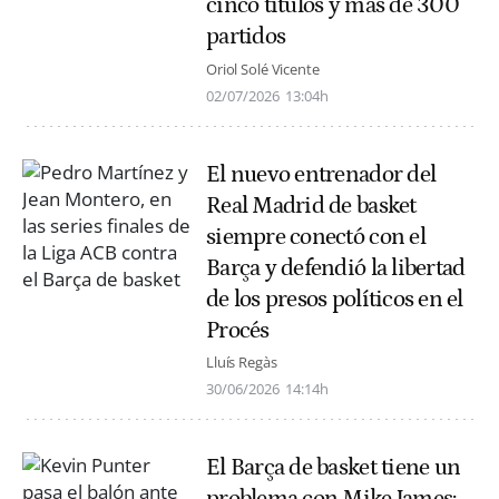
cinco títulos y más de 300
partidos
Oriol Solé Vicente
02/07/2026
13:04h
El nuevo entrenador del
Real Madrid de basket
siempre conectó con el
Barça y defendió la libertad
de los presos políticos en el
Procés
Lluís Regàs
30/06/2026
14:14h
El Barça de basket tiene un
problema con Mike James: