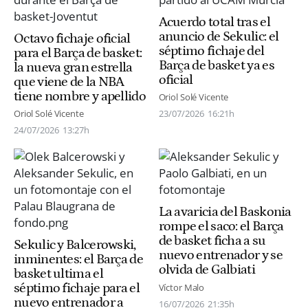
Acuerdo total tras el
anuncio de Sekulic: el
Octavo fichaje oficial
séptimo fichaje del
para el Barça de basket:
Barça de basket ya es
la nueva gran estrella
oficial
que viene de la NBA
tiene nombre y apellido
Oriol Solé Vicente
Oriol Solé Vicente
23/07/2026
16:21h
24/07/2026
13:27h
La avaricia del Baskonia
rompe el saco: el Barça
de basket ficha a su
Sekulic y Balcerowski,
nuevo entrenador y se
inminentes: el Barça de
olvida de Galbiati
basket ultima el
séptimo fichaje para el
Víctor Malo
nuevo entrenador a
16/07/2026
21:35h