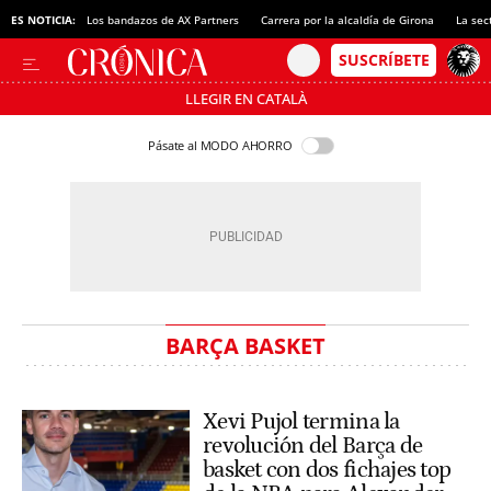
ES NOTICIA:
Los bandazos de AX Partners
Carrera por la alcaldía de Girona
La sec
LLEGIR EN CATALÀ
Pásate al MODO AHORRO
BARÇA BASKET
Xevi Pujol termina la
revolución del Barça de
basket con dos fichajes top