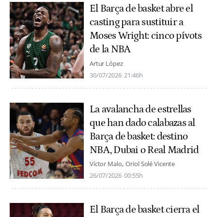
El Barça de basket abre el
casting para sustituir a
Moses Wright: cinco pívots
de la NBA
Artur López
30/07/2026
21:46h
La avalancha de estrellas
que han dado calabazas al
Barça de basket: destino
NBA, Dubai o Real Madrid
Víctor Malo
Oriol Solé Vicente
26/07/2026
00:55h
El Barça de basket cierra el