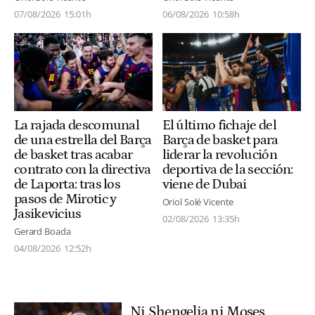
07/08/2026
15:01h
06/08/2026
10:58h
El último fichaje del
La rajada descomunal
Barça de basket para
de una estrella del Barça
liderar la revolución
de basket tras acabar
deportiva de la sección:
contrato con la directiva
viene de Dubai
de Laporta: tras los
pasos de Mirotic y
Oriol Solé Vicente
Jasikevicius
02/08/2026
13:35h
Gerard Boada
04/08/2026
12:52h
Ni Shengelia ni Moses