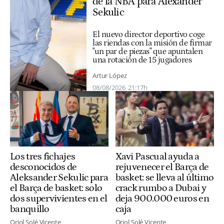
de la NBA para Alexander
Sekulic
El nuevo director deportivo coge
las riendas con la misión de firmar
"un par de piezas" que apuntalen
una rotación de 15 jugadores
Artur López
08/08/2026
21:17h
Los tres fichajes
Xavi Pascual ayuda a
desconocidos de
rejuvenecer el Barça de
Aleksander Sekulic para
basket: se lleva al último
el Barça de basket: solo
crack rumbo a Dubai y
dos supervivientes en el
deja 900.000 euros en
banquillo
caja
Oriol Solé Vicente
Oriol Solé Vicente