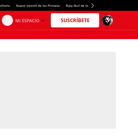
lítoris
Nuevo tresmil de los Pirineos
Ruta fácil de montaña
El arroz más meloso