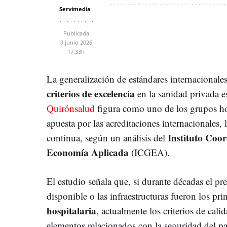
Servimedia
Publicada
9 junio 2026
17:33h
La generalización de estándares internacionale
criterios de excelencia
en la sanidad privada e
Quirónsalud
figura como uno de los grupos ho
apuesta por las acreditaciones internacionales, 
Instituto Coo
continua, según un análisis del
Economía Aplicada
(ICGEA).
El estudio señala que, si durante décadas el pr
disponible o las infraestructuras fueron los pr
hospitalaria
, actualmente los criterios de cal
elementos relacionados con la seguridad del pa