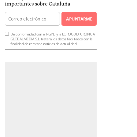
importantes sobre Cataluña
APUNTARME
De conformidad con el RGPD y la LOPDGDD, CRÓNICA
GLOBALMEDIA S.L. tratará los datos facilitados con la
finalidad de remitirle noticias de actualidad.