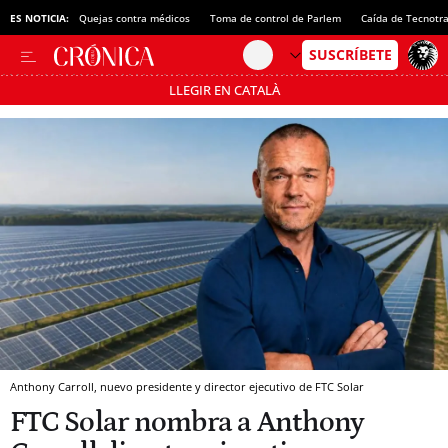
ES NOTICIA:
Quejas contra médicos
Toma de control de Parlem
Caída de Tecnotr
LLEGIR EN CATALÀ
Pásate al MODO AHORRO
Anthony Carroll, nuevo presidente y director ejecutivo de FTC Solar
FTC Solar nombra a Anthony