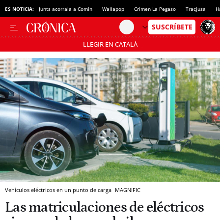
ES NOTICIA:
Junts acorrala a Comín
Wallapop
Crimen La Pegaso
Tracjusa
H
LLEGIR EN CATALÀ
Pásate al MODO AHORRO
Vehículos eléctricos en un punto de carga
MAGNIFIC
Las matriculaciones de eléctricos