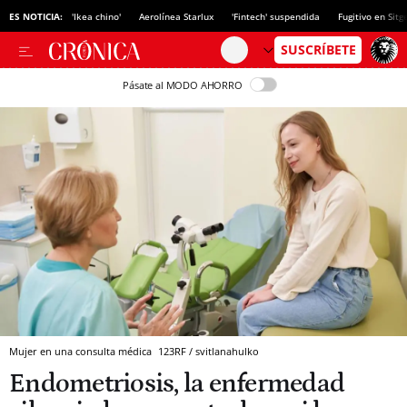
ES NOTICIA:
'Ikea chino'
Aerolínea Starlux
'Fintech' suspendida
Fugitivo en Sitg
Pásate al MODO AHORRO
Mujer en una consulta médica
123RF / svitlanahulko
Endometriosis, la enfermedad