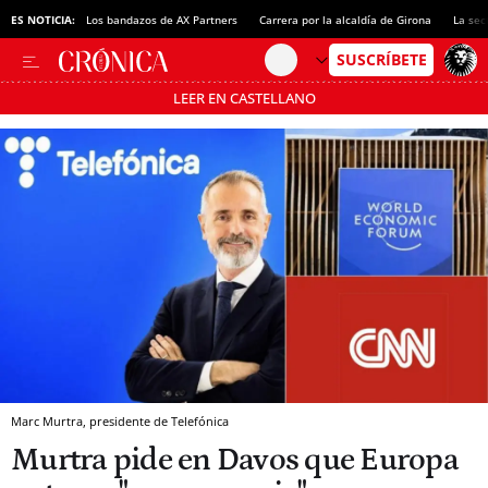
ES NOTICIA:
Los bandazos de AX Partners
Carrera por la alcaldía de Girona
La sec
LEER EN CASTELLANO
Pásate al MODO AHORRO
Marc Murtra, presidente de Telefónica
Murtra pide en Davos que Europa