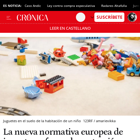
ES NOTICIA:
Caso Andic
Ley contra compra especulativa
Radares Altafulla
Junt
LEER EN CASTELLANO
Pásate al MODO AHORRO
Juguetes en el suelo de la habitación de un niño
123RF / amarievikka
La nueva normativa europea de